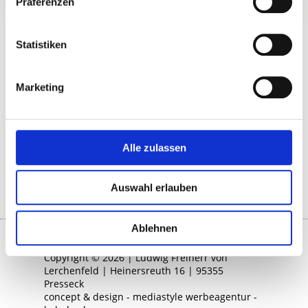
Präferenzen
Veranstaltung oder
Statistiken
Feiern
Marketing
Bei Interesse eine Veranstaltung oder Feier
bei uns auszurichten, nehmen Sie bitte
Kontakt mit uns auf.
Telefon: +49 9222 206 | Telefax: +49 9222 576
Alle zulassen
| mail@lerchenfeld-heinersreuth.de
Auswahl erlauben
Ablehnen
Copyright © 2026 | Ludwig Freiherr von
Lerchenfeld | Heinersreuth 16 | 95355
Presseck
concept & design - mediastyle werbeagentur -