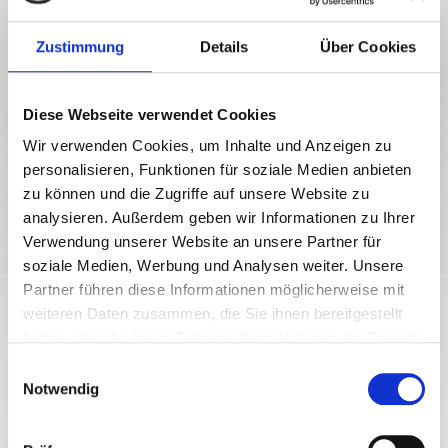
Pflanzenverkauf
Forstbetreuung
Zustimmung
Details
Über Cookies
Holzeinschlag
Weinverkauf
Veranstaltungen
Diese Webseite verwendet Cookies
Ludwig Freiherr von Lerchenfeld
Wir verwenden Cookies, um Inhalte und Anzeigen zu
Traumhochzeit
personalisieren, Funktionen für soziale Medien anbieten
zu können und die Zugriffe auf unsere Website zu
analysieren. Außerdem geben wir Informationen zu Ihrer
Verwendung unserer Website an unsere Partner für
soziale Medien, Werbung und Analysen weiter. Unsere
Partner führen diese Informationen möglicherweise mit
weiteren Daten zusammen, die Sie ihnen bereitgestellt
haben oder die sie im Rahmen Ihrer Nutzung der Dienste
gesammelt haben.
Einwilligungsauswahl
Notwendig